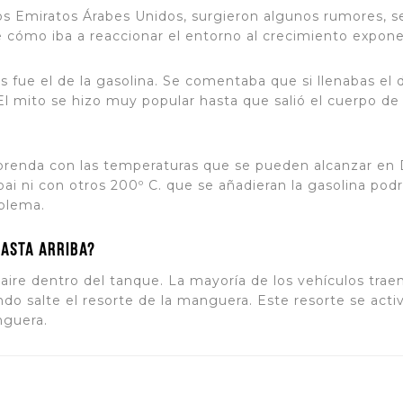
los Emiratos Árabes Unidos, surgieron algunos rumores, 
 cómo iba a reaccionar el entorno al crecimiento exponen
fue el de la gasolina. Se comentaba que si llenabas el 
 El mito se hizo muy popular hasta que salió el cuerpo 
 prenda con las temperaturas que se pueden alcanzar en D
i ni con otros 200º C. que se añadieran la gasolina podr
blema.
hasta arriba?
aire dentro del tanque. La mayoría de los vehículos trae
ndo salte el resorte de la manguera. Este resorte se activ
nguera.