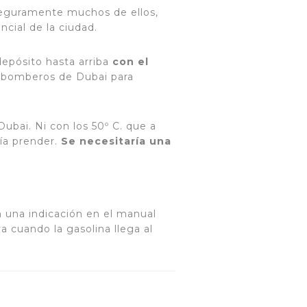
seguramente muchos de ellos,
cial de la ciudad.
depósito hasta arriba
con el
de bomberos de Dubai para
ubai. Ni con los 50º C. que a
ía prender.
Se necesitaría una
n una indicación en el manual
a cuando la gasolina llega al