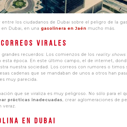
entre los ciudadanos de Dubai sobre el peligro de la gas
ra en Dubai, en una
gasolinera en Jaén
mucho más.
 correos virales
 grandes recuerdos: Los comienzos de los
reality shows
 esta época. En este último campo, el de internet, dond
tra nuestra sociedad. Los correos con rumores o timos s
y esas cadenas que se mandaban de unos a otros han pa
 es muy parecida.
ación que se viraliza es muy peligroso. No sólo para el 
ear prácticas inadecuadas
, crear aglomeraciones de per
n veraz.
olina en Dubai