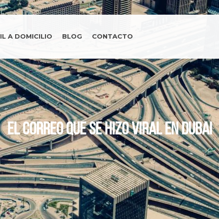
L A DOMICILIO
BLOG
CONTACTO
El correo que se hizo viral en Dubai