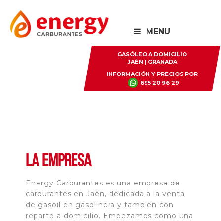
Saltar
Saltar
a
al
MENU
la
contenido
navegación
principal
GASÓLEO A DOMICILIO
JAÉN | GRANADA
principal
INFORMACIÓN Y PRECIOS POR
695 20 96 29
La empresa
Energy Carburantes es una empresa de
carburantes en Jaén, dedicada a la venta
de gasoil en gasolinera y también con
reparto a domicilio. Empezamos como una