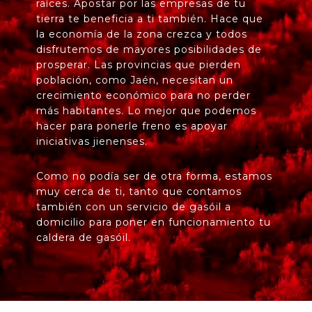
raíces. Apostar por las empresas de tu
tierra te beneficia a ti también. Hace que
la economía de la zona crezca y todos
disfrutemos de mayores posibilidades de
prosperar. Las provincias que pierden
población, como Jaén, necesitan un
crecimiento económico para no perder
más habitantes. Lo mejor que podemos
hacer para ponerle freno es apoyar
iniciativas jienenses.
Como no podía ser de otra forma, estamos
muy cerca de ti, tanto que contamos
también con un servicio de gasóil a
domicilio para poner en funcionamiento tu
caldera de gasóil.